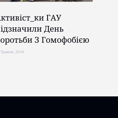
ктивіст_ки ГАУ
ідзначили День
оротьби З Гомофобією
 Травня, 2014