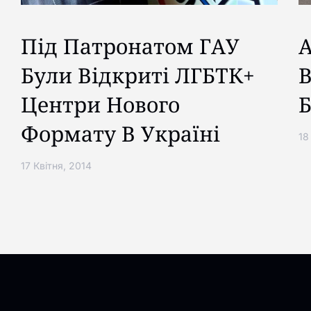
Під Патронатом ГАУ
А
Були Відкриті ЛГБТК+
В
Центри Нового
Б
Формату В Україні
18
17 Квітня, 2014