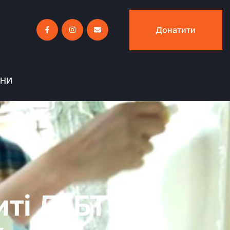
Донатити
ИНИ
иті ЛГБТК+