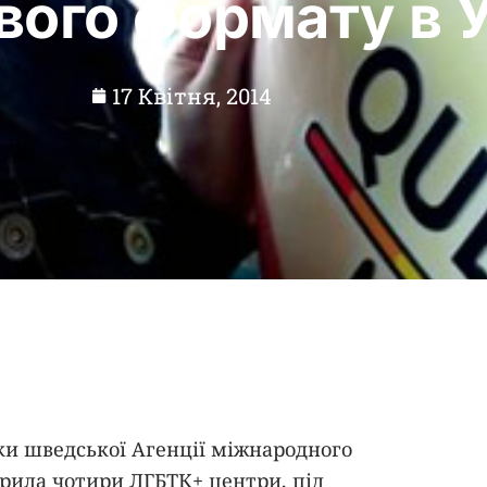
вого формату в У
17 Квітня, 2014
мки шведської Агенції міжнародного
дкрила чотири ЛГБТК+ центри, під