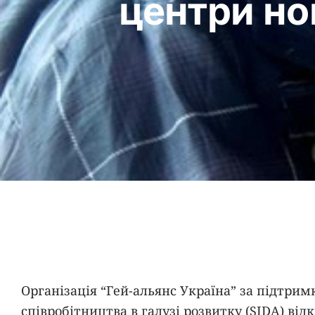
центри но
Організація “Гей-альянс Україна” за підтри
співробітництва в галузі розвитку (SIDA) ві