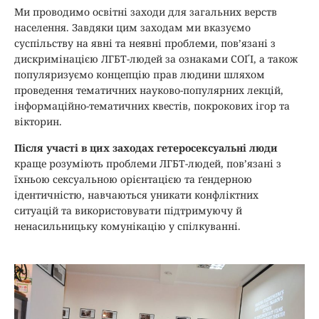
Ми проводимо освітні заходи для загальних верств
населення. Завдяки цим заходам ми вказуємо
суспільству на явні та неявні проблеми, пов’язані з
дискримінацією ЛГБТ-людей за ознаками СОҐІ, а також
популяризуємо концепцію прав людини шляхом
проведення тематичних науково-популярних лекцій,
інформаційно-тематичних квестів, покрокових ігор та
вікторин.
Після участі в цих заходах гетеросексуальні люди
краще розуміють проблеми ЛГБТ-людей, пов’язані з
їхньою сексуальною орієнтацією та ґендерною
ідентичністю, навчаються уникати конфліктних
ситуацій та використовувати підтримуючу й
ненасильницьку комунікацію у спілкуванні.