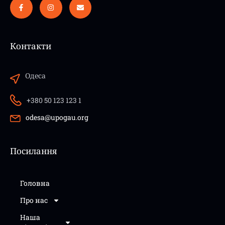
Контакти
Одеса
+380 50 123 123 1
odesa@upogau.org
Посилання
Головна
Про нас
Наша