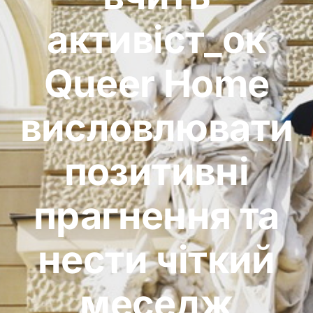
активіст_ок
Queer Home
висловлювати
позитивні
прагнення та
нести чіткий
меседж