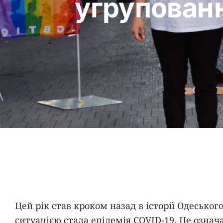
угрупованн
Цей рік став кроком назад в історії Одеськ
ситуацією стала епідемія COVID-19. Це означ