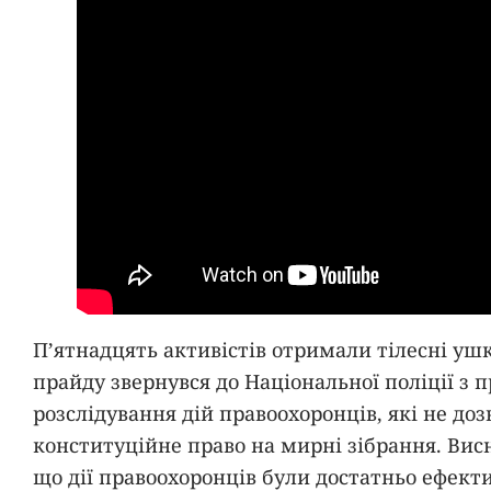
П’ятнадцять активістів отримали тілесні уш
прайду звернувся до Національної поліції з
розслідування дій правоохоронців, які не до
конституційне право на мирні зібрання. Вис
що дії правоохоронців були достатньо ефек