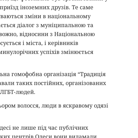
риїзд іноземних друзів. Те саме
буваються зміни в національному
ається діалог з муніципальною та
вожно, відносини з Національною
ується і міста, і керівників
минулорічних успіхів змінюється
альна гомофобна організація “Традиція
навали таких постійних, організованих
у ЛГБТ-людей.
ором волосся, люди в яскравому одязі
десі не лише під час публічних
дських центрів Одеси вони виламали