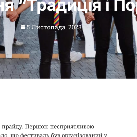
я “Традиція і П
5 Листопада, 2023
ого прайду. Першою несприятливою
ало, що фестиваль був організований у