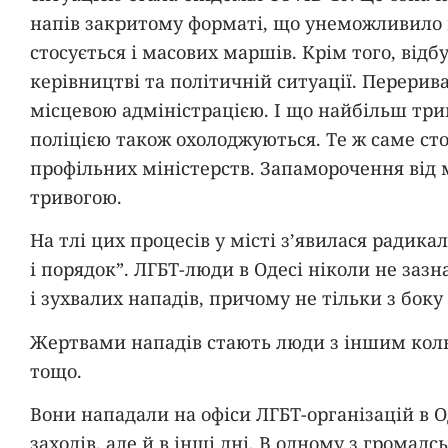
напів закритому форматі, що унеможливило п
стосується і масових маршів. Крім того, від
керівництві та політичній ситуації. Перерив
місцевою адміністрацією. І що найбільш три
поліцією також охолоджуються. Те ж саме стос
профільних міністерств. Запаморочення від 
тривогою.
На тлі цих процесів у місті з’явилася радик
і порядок”. ЛГБТ-люди в Одесі ніколи не заз
і зухвалих нападів, причому не тільки з бок
Жертвами нападів стають люди з іншим коль
тощо.
Вони нападали на офіси ЛГБТ-організацій в О
заходів, але й в інші дні. В одному з грома