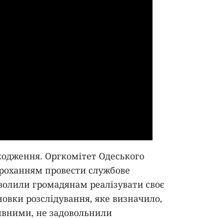
кодження. Оргкомітет Одеського
 проханням провести службове
зволили громадянам реалізувати своє
новки розслідування, яке визначило,
тивними, не задовольнили