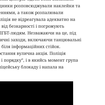
падники розповсюджували наклейки та
еннями, а також розпалювали
ліція не відреагувала адекватно на
 від безкарності і погрожують
ЛГБТ-людям. Незважаючи на це, під
личні заходи, включаючи танцювальні
 біля інформаційних стійок.
тання вулична акція. Поліція
і порядку”, і в якийсь момент група
іцейську блокаду і напала на