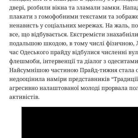
двері, розбили вікна та зламали замки. На
плакати з гомофобними текстами та зображ
ненависть у соціальних мережах. На жаль, по
все, що відбувається. Екстремісти знахабніли
подальшою шкодою, в тому числі фізичною, 
час Одеського прайду відбулися численні ву
флешмоби, інтервенції та діалог з одеситами
Найсумнішою частиною Прайд-тижня стала ос
недооцінила наміри представників “Традиції 
агресивно налаштованої молоді прорвала пол
активістів.