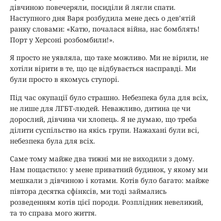
дівчиною повечеряли, посиділи й лягли спати.
Наступного дня Варя розбудила мене десь о дев’ятій
ранку словами: «Катю, почалася війна, нас бомблять!
Порт у Херсоні розбомбили!».
Я просто не уявляла, що таке можливо. Ми не вірили, не
хотіли вірити в те, що це відбувається насправді. Ми
були просто в якомусь ступорі.
Під час окупації було страшно. Небезпека була для всіх,
не лише для ЛГБТ-людей. Неважливо, дитина це чи
дорослий, дівчина чи хлопець. Я не думаю, що треба
ділити суспільство на якісь групи. Нажахані були всі,
небезпека була для всіх.
Саме тому майже два тижні ми не виходили з дому.
Нам пощастило: у мене приватний будинок, у якому ми
мешкали з дівчиною і котами. Котів було багато: майже
півтора десятка сфінксів, ми тоді займались
розведенням котів цієї породи. Розплідник невеликий,
та то справа мого життя.