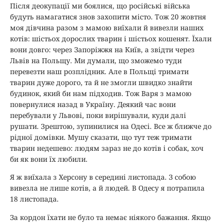
Після деокупації ми боялися, що російські війська
будуть намагатися знов захопити місто. Тож 20 жовтня
моя дівчина разом з мамою виїхали й вивезли наших
котів: шістьох дорослих тварин і шістьох кошенят. Їхали
вони довго: через Запоріжжя на Київ, а звідти через
Львів на Польщу. Ми думали, що зможемо туди
перевезти наш розплідник. Але в Польщі тримати
тварин дуже дорого, та й не змогли швидко знайти
будинок, який би нам підходив. Тож Варя з мамою
повернулися назад в Україну. Деякий час вони
перебували у Львові, поки вирішували, куди далі
рушати. Зрештою, зупинилися на Одесі. Все ж ближче до
рідної домівки. Мушу сказати, що тут теж тримати
тварин недешево: людям зараз не до котів і собак, хоч
би як вони їх любили.
Я ж виїхала з Херсону в середині листопада. З собою
вивезла не лише котів, а й людей. В Одесу я потрапила
18 листопада.
За кордон їхати не було та немає ніякого бажання. Якщо