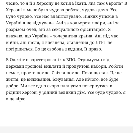
чесно, то я й з Херсону не хотіла їхати, яка там Європа? В
Херсоні в мене була чудова робота, чудова дача. Усе
було чудово, Усе нас влаштовувало. Ніяких утисків в
Україні я не відчувала. Ані за кольором шкіри, ані за
розрізом очей, ані за сексуальною орієнтацією. Я
вважаю, що Україна – толерантна країна. Ані під час
війни, ані після, я впевнена, ставлення до ЛГБТ не
погіршиться. Бо це свобода людини, її право.
В Одесі ми зареєстровані як ВПО. Отримуємо від
держави грошові виплати й продуктові набори. Роботи
немає, просто немає. Світла немає. Поки що так. Це не
життя, це виживання, існування. Але нічого, все буде
добре. Ми все одно скоро плануємо повернутися в
рідний Херсон, у рідний великий дім. Усе буде чудово, я
в це вірю.