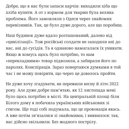
Добре, що в нас були запаси харчів: виходили хіба що
хліба купити. А от з кормом для тварин була велика
проблема. Його замовляли з Одеси через знайомих
перевізників. Так, це було дуже дорого, але що поробиш.
Наш будинок дуже вдало розташований, далеко від
«цивілізації». Тож російські солдати не заходили ані до
нас, ані до сусідів. Та я однаково намагалася їх уникати.
Якщо ж комусь щось було потрібно, то нам
«перекладними» товар підвозили, а забирали його по
паролях. Конспірація. Зараз повертаюся думками в той
час і не можу повірити, що через це довелось пройти.
Не дуже хочу згадувати, як пережили весну й літо 2022
року. Але дуже добре пам’ятаю, як 12 листопада мені
було щось потрібно в місті. На центральній площі біля
Білого дому я побачила українських військових зі
стягом. Ще тоді собі подумала, що це провокація якась.
А вже потім зв’язалися зі знайомими, і виявилося: так,
нас дійсно звільнили. Без жодного пострілу.